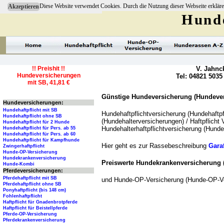
Diese Website verwendet Cookies. Durch die Nutzung dieser Webseite erkläre
Akzeptieren
Hunde
!! Preishit !!
V. Jahnc
Hundeversicherungen
Tel: 04821 5035
mit SB, 41,81 €
Günstige Hundeversicherung (Hundevers
Hundeversicherungen:
Hundehaftpflicht mit SB
Hundehaftpflichtversicherung (Hundehaftpf
Hundehaftpflicht ohne SB
(Hundehalterversicherungen) / Haftpflicht 
Hundehaftpflicht für 2 Hunde
Hundehalterhaftpflichtversicherung (Hundeh
Hundehaftpflicht für Pers. ab 55
Hundehaftpflicht für Pers. ab 60
Hundehaftpflicht für Kampfhunde
Hier geht es zur Rassebeschreibung
Gara
Zwingerhaftpflicht
Hunde-OP-Versicherung
Hundekrankenversicherung
Preiswerte Hundekrankenversicherung
Hunde-Kombi
Pferdeversicherungen:
Pferdehaftpflicht mit SB
und Hunde-OP-Versicherung (Hunde-OP-Ve
Pferdehaftpflicht ohne SB
Ponyhaftpflicht (bis 148 cm)
Fohlenhaftpflicht
Haftpflicht für Gnadenbrotpferde
Haftpflicht für Beistellpferde
Pferde-OP-Versicherung
Pferdekrankenversicherung