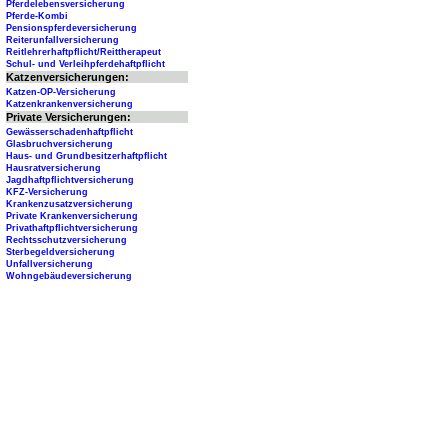
Pferdelebensversicherung
Pferde-Kombi
Pensionspferdeversicherung
Reiterunfallversicherung
Reitlehrerhaftpflicht/Reittherapeut
Schul- und Verleihpferdehaftpflicht
Katzenversicherungen:
Katzen-OP-Versicherung
Katzenkrankenversicherung
Private Versicherungen:
Gewässerschadenhaftpflicht
Glasbruchversicherung
Haus- und Grundbesitzerhaftpflicht
Hausratversicherung
Jagdhaftpflichtversicherung
KFZ-Versicherung
Krankenzusatzversicherung
Private Krankenversicherung
Privathaftpflichtversicherung
Rechtsschutzversicherung
Sterbegeldversicherung
Unfallversicherung
Wohngebäudeversicherung