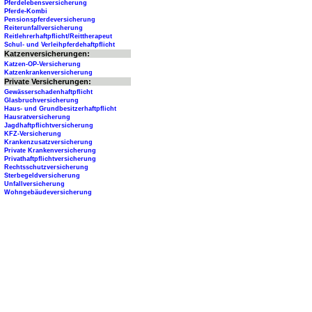
Pferdelebensversicherung
Pferde-Kombi
Pensionspferdeversicherung
Reiterunfallversicherung
Reitlehrerhaftpflicht/Reittherapeut
Schul- und Verleihpferdehaftpflicht
Katzenversicherungen:
Katzen-OP-Versicherung
Katzenkrankenversicherung
Private Versicherungen:
Gewässerschadenhaftpflicht
Glasbruchversicherung
Haus- und Grundbesitzerhaftpflicht
Hausratversicherung
Jagdhaftpflichtversicherung
KFZ-Versicherung
Krankenzusatzversicherung
Private Krankenversicherung
Privathaftpflichtversicherung
Rechtsschutzversicherung
Sterbegeldversicherung
Unfallversicherung
Wohngebäudeversicherung