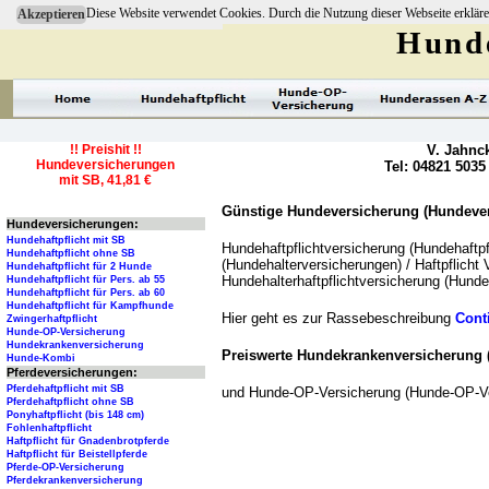
Diese Website verwendet Cookies. Durch die Nutzung dieser Webseite erkläre
Akzeptieren
Hunde
!! Preishit !!
V. Jahnc
Hundeversicherungen
Tel: 04821 5035
mit SB, 41,81 €
Günstige Hundeversicherung (Hundevers
Hundeversicherungen:
Hundehaftpflicht mit SB
Hundehaftpflichtversicherung (Hundehaftpf
Hundehaftpflicht ohne SB
(Hundehalterversicherungen) / Haftpflicht 
Hundehaftpflicht für 2 Hunde
Hundehalterhaftpflichtversicherung (Hundeh
Hundehaftpflicht für Pers. ab 55
Hundehaftpflicht für Pers. ab 60
Hundehaftpflicht für Kampfhunde
Hier geht es zur Rassebeschreibung
Cont
Zwingerhaftpflicht
Hunde-OP-Versicherung
Hundekrankenversicherung
Preiswerte Hundekrankenversicherung
Hunde-Kombi
Pferdeversicherungen:
Pferdehaftpflicht mit SB
und Hunde-OP-Versicherung (Hunde-OP-Ver
Pferdehaftpflicht ohne SB
Ponyhaftpflicht (bis 148 cm)
Fohlenhaftpflicht
Haftpflicht für Gnadenbrotpferde
Haftpflicht für Beistellpferde
Pferde-OP-Versicherung
Pferdekrankenversicherung