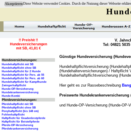
Diese Website verwendet Cookies. Durch die Nutzung dieser Webseite erkläre
Akzeptieren
Hunde
!! Preishit !!
V. Jahnc
Hundeversicherungen
Tel: 04821 5035
mit SB, 41,81 €
Günstige Hundeversicherung (Hundevers
Hundeversicherungen:
Hundehaftpflicht mit SB
Hundehaftpflichtversicherung (Hundehaftpf
Hundehaftpflicht ohne SB
(Hundehalterversicherungen) / Haftpflicht 
Hundehaftpflicht für 2 Hunde
Hundehalterhaftpflichtversicherung (Hundeh
Hundehaftpflicht für Pers. ab 55
Hundehaftpflicht für Pers. ab 60
Hundehaftpflicht für Kampfhunde
Hier geht es zur Rassebeschreibung
Bang
Zwingerhaftpflicht
Hunde-OP-Versicherung
Hundekrankenversicherung
Preiswerte Hundekrankenversicherung
Hunde-Kombi
Pferdeversicherungen:
Pferdehaftpflicht mit SB
und Hunde-OP-Versicherung (Hunde-OP-Ve
Pferdehaftpflicht ohne SB
Ponyhaftpflicht (bis 148 cm)
Fohlenhaftpflicht
Haftpflicht für Gnadenbrotpferde
Haftpflicht für Beistellpferde
Pferde-OP-Versicherung
Pferdekrankenversicherung