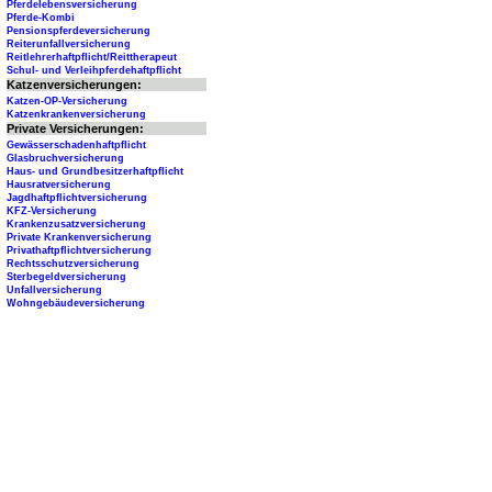
Pferdelebensversicherung
Pferde-Kombi
Pensionspferdeversicherung
Reiterunfallversicherung
Reitlehrerhaftpflicht/Reittherapeut
Schul- und Verleihpferdehaftpflicht
Katzenversicherungen:
Katzen-OP-Versicherung
Katzenkrankenversicherung
Private Versicherungen:
Gewässerschadenhaftpflicht
Glasbruchversicherung
Haus- und Grundbesitzerhaftpflicht
Hausratversicherung
Jagdhaftpflichtversicherung
KFZ-Versicherung
Krankenzusatzversicherung
Private Krankenversicherung
Privathaftpflichtversicherung
Rechtsschutzversicherung
Sterbegeldversicherung
Unfallversicherung
Wohngebäudeversicherung