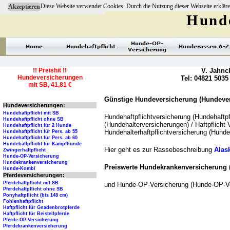
Diese Website verwendet Cookies. Durch die Nutzung dieser Webseite erkläre
Akzeptieren
Hunde
!! Preishit !!
V. Jahnc
Hundeversicherungen
Tel: 04821 5035
mit SB, 41,81 €
Günstige Hundeversicherung (Hundevers
Hundeversicherungen:
Hundehaftpflicht mit SB
Hundehaftpflichtversicherung (Hundehaftpf
Hundehaftpflicht ohne SB
(Hundehalterversicherungen) / Haftpflicht 
Hundehaftpflicht für 2 Hunde
Hundehalterhaftpflichtversicherung (Hunde
Hundehaftpflicht für Pers. ab 55
Hundehaftpflicht für Pers. ab 60
Hundehaftpflicht für Kampfhunde
Hier geht es zur Rassebeschreibung
Alas
Zwingerhaftpflicht
Hunde-OP-Versicherung
Hundekrankenversicherung
Preiswerte Hundekrankenversicherung
Hunde-Kombi
Pferdeversicherungen:
Pferdehaftpflicht mit SB
und Hunde-OP-Versicherung (Hunde-OP-Ve
Pferdehaftpflicht ohne SB
Ponyhaftpflicht (bis 148 cm)
Fohlenhaftpflicht
Haftpflicht für Gnadenbrotpferde
Haftpflicht für Beistellpferde
Pferde-OP-Versicherung
Pferdekrankenversicherung