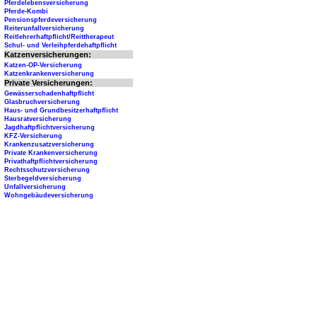
Pferdelebensversicherung
Pferde-Kombi
Pensionspferdeversicherung
Reiterunfallversicherung
Reitlehrerhaftpflicht/Reittherapeut
Schul- und Verleihpferdehaftpflicht
Katzenversicherungen:
Katzen-OP-Versicherung
Katzenkrankenversicherung
Private Versicherungen:
Gewässerschadenhaftpflicht
Glasbruchversicherung
Haus- und Grundbesitzerhaftpflicht
Hausratversicherung
Jagdhaftpflichtversicherung
KFZ-Versicherung
Krankenzusatzversicherung
Private Krankenversicherung
Privathaftpflichtversicherung
Rechtsschutzversicherung
Sterbegeldversicherung
Unfallversicherung
Wohngebäudeversicherung