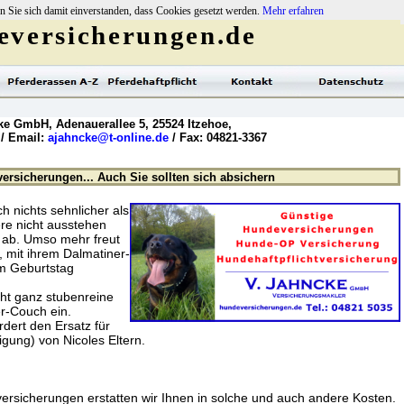
n Sie sich damit einverstanden, dass Cookies gesetzt werden.
Mehr erfahren
versicherungen.de
ke GmbH, Adenauerallee 5, 25524 Itzehoe,
 / Email:
ajahncke@t-online.de
/ Fax: 04821-3367
rsicherungen... Auch Sie sollten sich absichern
h nichts sehnlicher als
re nicht ausstehen
 ab. Umso mehr freut
, mit ihrem Dalmatiner-
em Geburtstag
cht ganz stubenreine
r-Couch ein.
dert den Ersatz für
ung) von Nicoles Eltern.
sicherungen erstatten wir Ihnen in solche und auch andere Kosten.