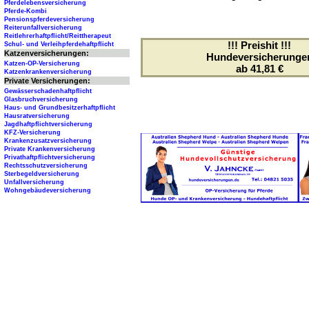
Pferdelebensversicherung
Pferde-Kombi
Pensionspferdeversicherung
Reiterunfallversicherung
Reitlehrerhaftpflicht/Reittherapeut
!!! Preishit !!!
Schul- und Verleihpferdehaftpflicht
Katzenversicherungen:
Hundeversicherunge
Katzen-OP-Versicherung
ab 41,81 €
Katzenkrankenversicherung
Private Versicherungen:
Gewässerschadenhaftpflicht
Glasbruchversicherung
Haus- und Grundbesitzerhaftpflicht
Hausratversicherung
Jagdhaftpflichtversicherung
KFZ-Versicherung
Krankenzusatzversicherung
Private Krankenversicherung
Privathaftpflichtversicherung
Rechtsschutzversicherung
Sterbegeldversicherung
Unfallversicherung
Wohngebäudeversicherung