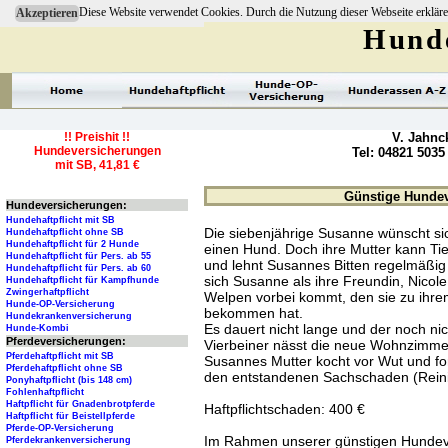
Diese Website verwendet Cookies. Durch die Nutzung dieser Webseite erkläre
Akzeptieren
Hunde
!! Preishit !!
V. Jahnc
Hundeversicherungen
Tel: 04821 5035
mit SB, 41,81 €
Günstige Hundeve
Hundeversicherungen:
Hundehaftpflicht mit SB
Die siebenjährige Susanne wünscht sic
Hundehaftpflicht ohne SB
Hundehaftpflicht für 2 Hunde
einen Hund. Doch ihre Mutter kann Tie
Hundehaftpflicht für Pers. ab 55
und lehnt Susannes Bitten regelmäßig
Hundehaftpflicht für Pers. ab 60
sich Susanne als ihre Freundin, Nicole
Hundehaftpflicht für Kampfhunde
Zwingerhaftpflicht
Welpen vorbei kommt, den sie zu ihr
Hunde-OP-Versicherung
bekommen hat.
Hundekrankenversicherung
Es dauert nicht lange und der noch ni
Hunde-Kombi
Pferdeversicherungen:
Vierbeiner nässt die neue Wohnzimme
Pferdehaftpflicht mit SB
Susannes Mutter kocht vor Wut und for
Pferdehaftpflicht ohne SB
den entstandenen Sachschaden (Reinig
Ponyhaftpflicht (bis 148 cm)
Fohlenhaftpflicht
Haftpflicht für Gnadenbrotpferde
Haftpflichtschaden: 400 €
Haftpflicht für Beistellpferde
Pferde-OP-Versicherung
Im Rahmen unserer günstigen Hundever
Pferdekrankenversicherung